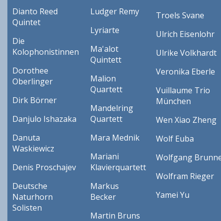
Dianto Reed
Ludger Remy
Troels Svane
Quintet
Lyriarte
Ulrich Eisenlohr
Die
Ma'alot
Kolophonistinnen
Ulrike Volkhardt
Quintett
Dorothee
Veronika Eberle
Malion
Oberlinger
Quartett
Vuillaume Trio
Dirk Börner
München
Mandelring
Danjulo Ishazaka
Quartett
Wen Xiao Zheng
Danuta
Mara Mednik
Wolf Euba
Waskiewicz
Mariani
Wolfgang Brunn
Denis Proschajev
Klavierquartett
Wolfram Rieger
Deutsche
Markus
Yamei Yu
Naturhorn
Becker
Solisten
Martin Bruns