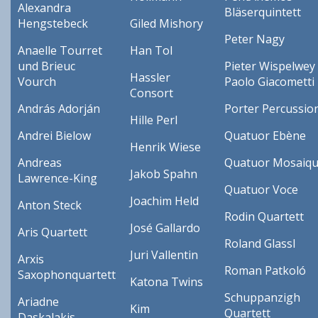
Alexandra
Bläserquintett
Hengstebeck
Giled Mishory
Peter Nagy
Anaelle Tourret
Han Tol
und Brieuc
Pieter Wispelwey
Hassler
Vourch
Paolo Giacometti
Consort
András Adorján
Porter Percussio
Hille Perl
Andrei Bielow
Quatuor Ebène
Henrik Wiese
Andreas
Quatuor Mosaiq
Jakob Spahn
Lawrence-King
Quatuor Voce
Joachim Held
Anton Steck
Rodin Quartett
José Gallardo
Aris Quartett
Roland Glassl
Juri Vallentin
Arxis
Roman Patkoló
Saxophonquartett
Katona Twins
Schuppanzigh
Ariadne
Kim
Quartett
Daskalakis