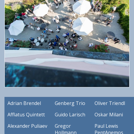
Adrian Brendel
Genberg Trio
Oliver Triendl
Afflatus Quintett
Guido Larisch
Oskar Milani
Alexander Puliaev
Gregor
Paul Lewis
Hollmann
PentAnemos