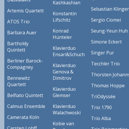
Kashkashian
Sebastian Klinger
Artemis Quartett
Konstantin
Lifschitz
Sergio Ciomei
ATOS Trio
Konrad
Seung-Yeun Huh
Barbara Auer
Hünteler
Simone Eckert
Bartholdy
Klavierduo
Quintett
Singer Pur
Ensari&Schuch
Berliner Barock-
Tecchler Trio
Klavierduo
Compagney
Genova &
Thorsten Johann
Bennewitz
Dimitrov
Quartett
Thomas Hoppe
Klavierduo
Belfiato Quintett
Glemser
TriOdyssée
Calmus Ensemble
Klavierduo
Trio 1790
Walachwoski
Camerata Köln
Trio Alba
Kobie van
Carsten Lohff