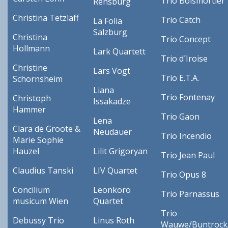
Trio Boismortier
Rensburg
Christina Tetzlaff
Trio Catch
La Folia
Salzburg
Christina
Trio Concept
Hollmann
Lark Quartett
Trio d´Iroise
Christine
Lars Vogt
Trio E.T.A.
Schornsheim
Liana
Trio Fontenay
Christoph
Issakadze
Hammer
Trio Gaon
Lena
Clara de Groote &
Neudauer
Trio Incendio
Marie Sophie
Hauzel
Lilit Grigoryan
Trio Jean Paul
Claudius Tanski
LIV Quartet
Trio Opus 8
Concilium
Leonkoro
Trio Parnassus
musicum Wien
Quartet
Trio
Debussy Trio
Linus Roth
Wauwe/Buntrock/