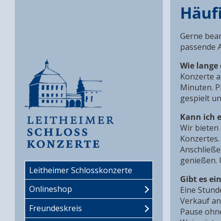
Häuf
Gerne bean
passende A
Wie lange
​Konzerte 
Minuten. P
gespielt u
Kann ich e
Wir bieten
Konzertes. 
Anschließe
genießen. 
Leitheimer Schlosskonzerte
Gibt es e
Onlineshop
Eine Stund
Verkauf an
Freundeskreis
Pause ohne